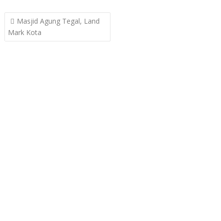
Post
Masjid Agung Tegal, Land
navigation
Mark Kota