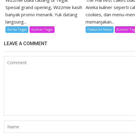
Wizzmie buka cabang di Tegal.
The Harvest Cakes buka
Spesial grand opening, Wizzmie kasih
Aneka kuliner seperti ca
banyak promo menarik. Yuk datang
cookies, dan menu-men
langsung...
memanjakan...
Berita Tegal
Kuliner Tegal
Featured News
Kuliner Teg
LEAVE A COMMENT