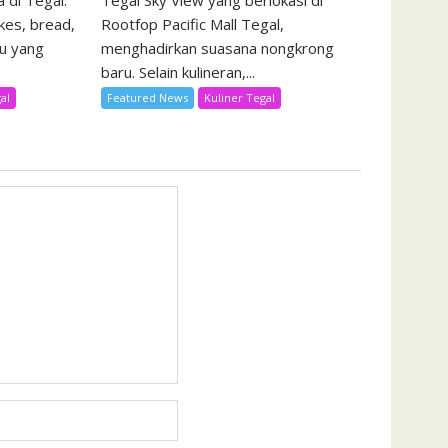
 di Tegal.
Tegal Sky View yang berlokasi di
kes, bread,
Rootfop Pacific Mall Tegal,
u yang
menghadirkan suasana nongkrong
baru. Selain kulineran,...
al
Featured News
Kuliner Tegal