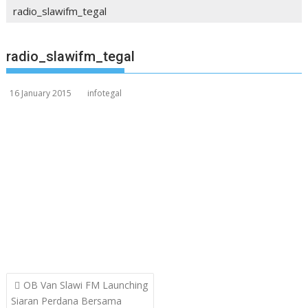
radio_slawifm_tegal
radio_slawifm_tegal
16 January 2015
infotegal
Post
OB Van Slawi FM Launching
navigation
Siaran Perdana Bersama