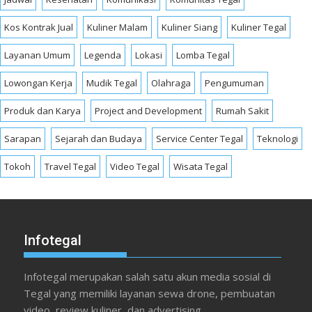
Kos Kontrak Jual
Kuliner Malam
Kuliner Siang
Kuliner Tegal
Layanan Umum
Legenda
Lokasi
Lomba Tegal
Lowongan Kerja
Mudik Tegal
Olahraga
Pengumuman
Produk dan Karya
Project and Development
Rumah Sakit
Sarapan
Sejarah dan Budaya
Service Center Tegal
Teknologi
Tokoh
Travel Tegal
Video Tegal
Wisata Tegal
Infotegal
Infotegal merupakan salah satu akun media sosial di
Tegal yang memiliki layanan sewa drone, pembuatan
video, review kuliner, dan advertising.