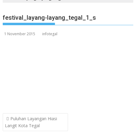
festival_layang-layang_tegal_1_s
1 November 2015
infotegal
Post
Puluhan Layangan Hiasi
navigation
Langit Kota Tegal