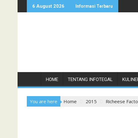
Skip
6 August 2026
Informasi Terbaru
to
content
HOME
TENTANG INFOTEGAL
KULINE
You are here
Home
2015
Richeese Facto