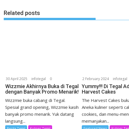
Related posts
30 April 2025
infotegal
0
2 February 2024
infotegal
Wizzmie Akhirnya Buka di Tegal
Yummy!!! Di Tegal A
dengan Banyak Promo Menarik!
Harvest Cakes
Wizzmie buka cabang di Tegal.
The Harvest Cakes buka
Spesial grand opening, Wizzmie kasih
Aneka kuliner seperti ca
banyak promo menarik. Yuk datang
cookies, dan menu-men
langsung...
memanjakan...
Berita Tegal
Kuliner Tegal
Featured News
Kuliner Teg