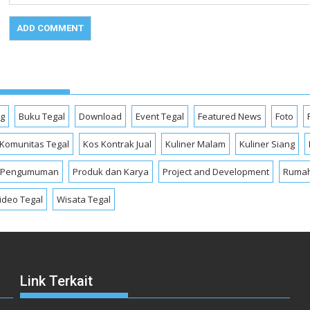
og
Buku Tegal
Download
Event Tegal
Featured News
Foto
Komunitas Tegal
Kos Kontrak Jual
Kuliner Malam
Kuliner Siang
Pengumuman
Produk dan Karya
Project and Development
Rumah
ideo Tegal
Wisata Tegal
Link Terkait