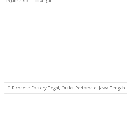
19 June 2015
infotegal
Post
Richeese Factory Tegal, Outlet Pertama di Jawa Tengah
navigation