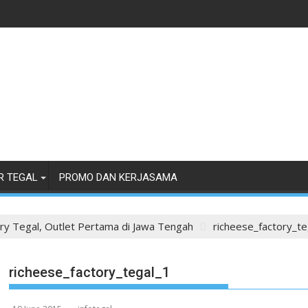
R TEGAL
PROMO DAN KERJASAMA
ry Tegal, Outlet Pertama di Jawa Tengah
richeese_factory_te
richeese_factory_tegal_1