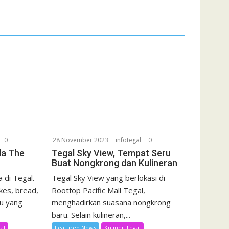
0
28 November 2023
infotegal
0
da The
Tegal Sky View, Tempat Seru
Buat Nongkrong dan Kulineran
 di Tegal.
Tegal Sky View yang berlokasi di
kes, bread,
Rootfop Pacific Mall Tegal,
u yang
menghadirkan suasana nongkrong
baru. Selain kulineran,...
al
Featured News
Kuliner Tegal