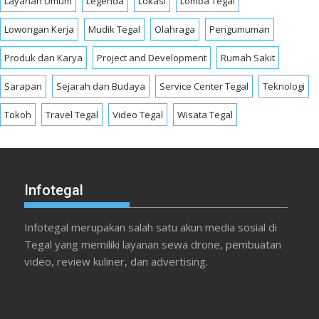
Layanan Umum
Legenda
Lokasi
Lomba Tegal
Lowongan Kerja
Mudik Tegal
Olahraga
Pengumuman
Produk dan Karya
Project and Development
Rumah Sakit
Sarapan
Sejarah dan Budaya
Service Center Tegal
Teknologi
Tokoh
Travel Tegal
Video Tegal
Wisata Tegal
Infotegal
Infotegal merupakan salah satu akun media sosial di
Tegal yang memiliki layanan sewa drone, pembuatan
video, review kuliner, dan advertising.