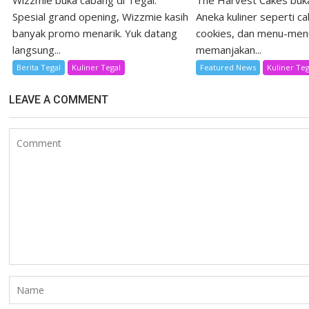
Wizzmie buka cabang di Tegal.
The Harvest Cakes buka
Spesial grand opening, Wizzmie kasih
Aneka kuliner seperti ca
banyak promo menarik. Yuk datang
cookies, dan menu-men
langsung...
memanjakan...
Berita Tegal
Kuliner Tegal
Featured News
Kuliner Teg
LEAVE A COMMENT