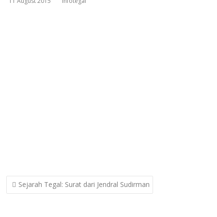
11 August 2015
infotegal
Post
Sejarah Tegal: Surat dari Jendral Sudirman
navigation