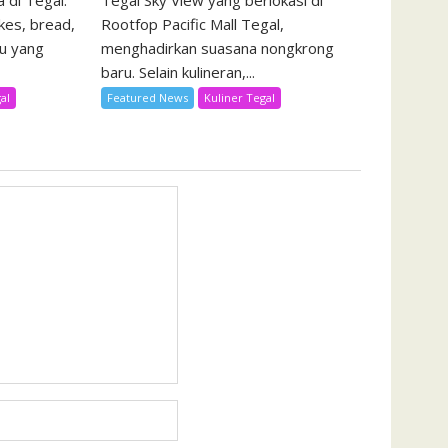
 di Tegal.
Tegal Sky View yang berlokasi di
kes, bread,
Rootfop Pacific Mall Tegal,
u yang
menghadirkan suasana nongkrong
baru. Selain kulineran,...
al
Featured News
Kuliner Tegal