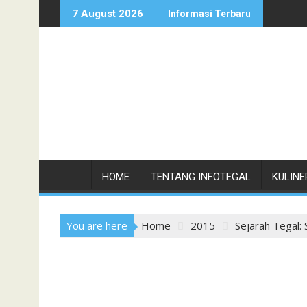
Skip
7 August 2026
Informasi Terbaru
to
content
HOME
TENTANG INFOTEGAL
KULINE
You are here
Home
2015
Sejarah Tegal: 