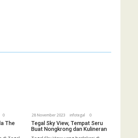
0
28 November 2023
infotegal
0
da The
Tegal Sky View, Tempat Seru
Buat Nongkrong dan Kulineran