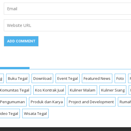
og
Buku Tegal
Download
Event Tegal
Featured News
Foto
Komunitas Tegal
Kos Kontrak Jual
Kuliner Malam
Kuliner Siang
Pengumuman
Produk dan Karya
Project and Development
Rumah
ideo Tegal
Wisata Tegal