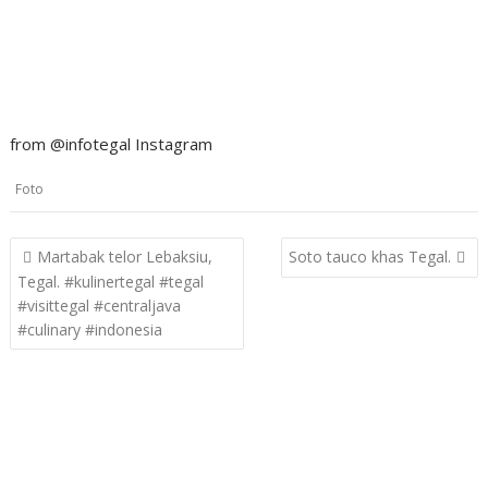
from @infotegal Instagram
Foto
Post
Martabak telor Lebaksiu,
Soto tauco khas Tegal.
navigation
Tegal. #kulinertegal #tegal
#visittegal #centraljava
#culinary #indonesia