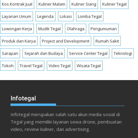
Kos Kontrak Jual
Kuliner Malam
Kuliner Siang
Kuliner Tegal
Layanan Umum
Legenda
Lokasi
Lomba Tegal
Lowongan Kerja
Mudik Tegal
Olahraga
Pengumuman
Produk dan Karya
Project and Development
Rumah Sakit
Sarapan
Sejarah dan Budaya
Service Center Tegal
Teknologi
Tokoh
Travel Tegal
Video Tegal
Wisata Tegal
Infotegal
Infotegal merupakan salah satu akun media sosial di
Tegal yang memiliki layanan sewa drone, pembuatan
video, review kuliner, dan advertising.