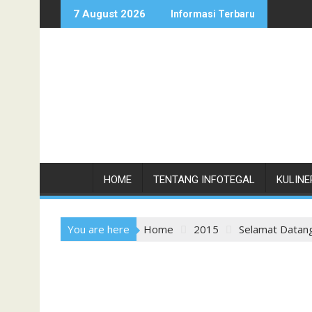
Skip
7 August 2026
Informasi Terbaru
to
content
HOME
TENTANG INFOTEGAL
KULINE
You are here
Home
2015
Selamat Datan