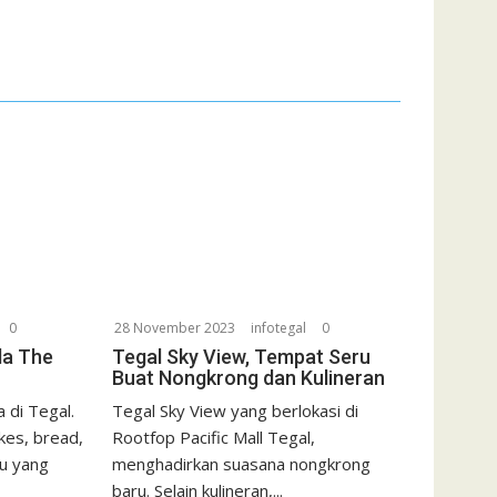
0
28 November 2023
infotegal
0
da The
Tegal Sky View, Tempat Seru
Buat Nongkrong dan Kulineran
 di Tegal.
Tegal Sky View yang berlokasi di
kes, bread,
Rootfop Pacific Mall Tegal,
u yang
menghadirkan suasana nongkrong
baru. Selain kulineran,...