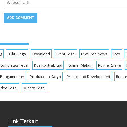
og
Buku Tegal
Download
Event Tegal
Featured News
Foto
Komunitas Tegal
Kos Kontrak Jual
Kuliner Malam
Kuliner Siang
Pengumuman
Produk dan Karya
Project and Development
Rumah
ideo Tegal
Wisata Tegal
Link Terkait