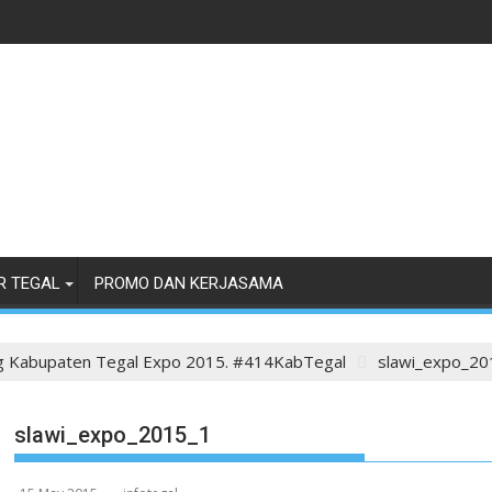
R TEGAL
PROMO DAN KERJASAMA
g Kabupaten Tegal Expo 2015. #414KabTegal
slawi_expo_20
slawi_expo_2015_1