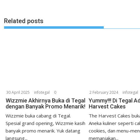
Related posts
30 April 2025
infotegal
0
2 February 2024
infotegal
Wizzmie Akhirnya Buka di Tegal
Yummy!!! Di Tegal A
dengan Banyak Promo Menarik!
Harvest Cakes
Wizzmie buka cabang di Tegal.
The Harvest Cakes buka
Spesial grand opening, Wizzmie kasih
Aneka kuliner seperti ca
banyak promo menarik. Yuk datang
cookies, dan menu-men
langsung...
memanjakan...