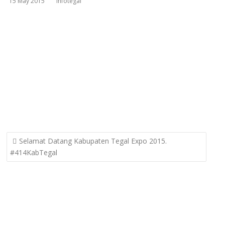
15 May 2015
infotegal
Post
Selamat Datang Kabupaten Tegal Expo 2015.
navigation
#414KabTegal