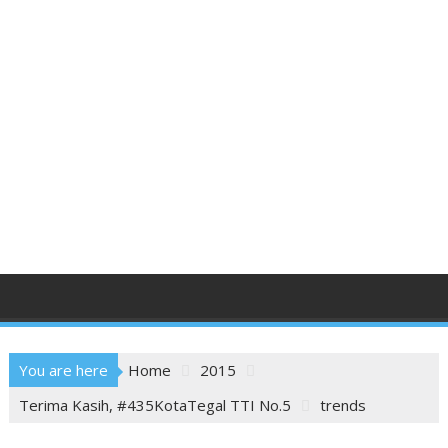
You are here
Home
2015
Terima Kasih, #435KotaTegal TTI No.5
trends