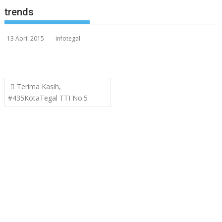
trends
13 April 2015
infotegal
Post
Terima Kasih,
navigation
#435KotaTegal TTI No.5