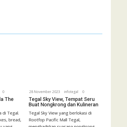
0
28 November 2023
infotegal
0
da The
Tegal Sky View, Tempat Seru
Buat Nongkrong dan Kulineran
 di Tegal.
Tegal Sky View yang berlokasi di
kes, bread,
Rootfop Pacific Mall Tegal,
u yang
menghadirkan suasana nongkrong