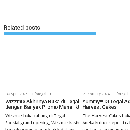
Related posts
30 April 2025
infotegal
0
2 February 2024
infotegal
Wizzmie Akhirnya Buka di Tegal
Yummy!!! Di Tegal A
dengan Banyak Promo Menarik!
Harvest Cakes
Wizzmie buka cabang di Tegal.
The Harvest Cakes buka
Spesial grand opening, Wizzmie kasih
Aneka kuliner seperti ca
banyak promo menarik. Yuk datang
cookies, dan menu-men