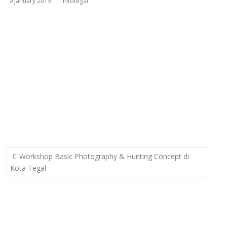
9 January 2015
infotegal
Post
Workshop Basic Photography & Hunting Concept di
navigation
Kota Tegal