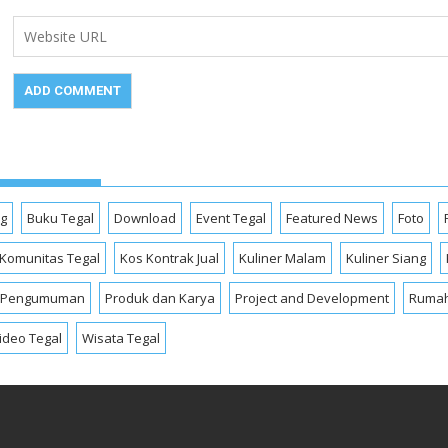
og
Buku Tegal
Download
Event Tegal
Featured News
Foto
Komunitas Tegal
Kos Kontrak Jual
Kuliner Malam
Kuliner Siang
Pengumuman
Produk dan Karya
Project and Development
Rumah
ideo Tegal
Wisata Tegal