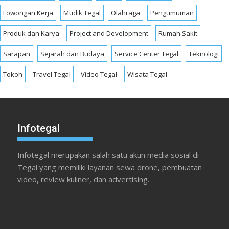
Lowongan Kerja
Mudik Tegal
Olahraga
Pengumuman
Produk dan Karya
Project and Development
Rumah Sakit
Sarapan
Sejarah dan Budaya
Service Center Tegal
Teknologi
Tokoh
Travel Tegal
Video Tegal
Wisata Tegal
Infotegal
Infotegal merupakan salah satu akun media sosial di
Tegal yang memiliki layanan sewa drone, pembuatan
video, review kuliner, dan advertising.