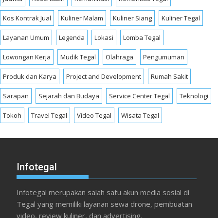
Kos Kontrak Jual
Kuliner Malam
Kuliner Siang
Kuliner Tegal
Layanan Umum
Legenda
Lokasi
Lomba Tegal
Lowongan Kerja
Mudik Tegal
Olahraga
Pengumuman
Produk dan Karya
Project and Development
Rumah Sakit
Sarapan
Sejarah dan Budaya
Service Center Tegal
Teknologi
Tokoh
Travel Tegal
Video Tegal
Wisata Tegal
Infotegal
Infotegal merupakan salah satu akun media sosial di
Tegal yang memiliki layanan sewa drone, pembuatan
video, review kuliner, dan advertising.