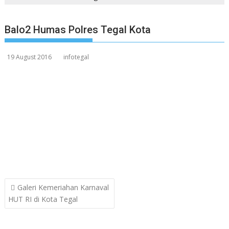
Balo2 Humas Polres Tegal Kota
19 August 2016
infotegal
Post
Galeri Kemeriahan Karnaval
navigation
HUT RI di Kota Tegal