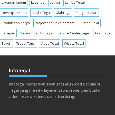
Layanan Umum
Legenda
Lokasi
Lomba Tegal
Lowongan Kerja
Mudik Tegal
Olahraga
Pengumuman
Produk dan Karya
Project and Development
Rumah Sakit
Sarapan
Sejarah dan Budaya
Service Center Tegal
Teknologi
Tokoh
Travel Tegal
Video Tegal
Wisata Tegal
Infotegal
Infotegal merupakan salah satu akun media sosial di
Tegal yang memiliki layanan sewa drone, pembuatan
video, review kuliner, dan advertising.