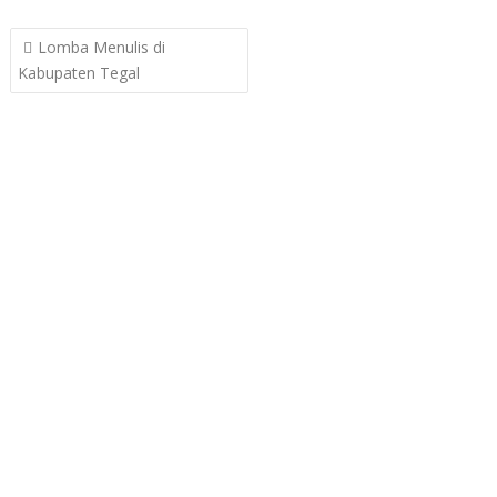
Post
Lomba Menulis di
navigation
Kabupaten Tegal