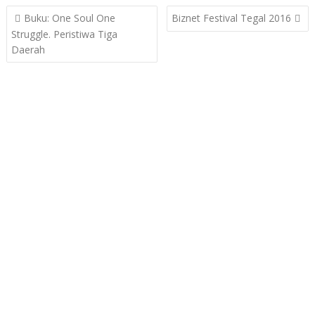
Post
Buku: One Soul One
Biznet Festival Tegal 2016
navigation
Struggle. Peristiwa Tiga
Daerah