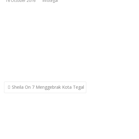
16 October 2016
infotegal
Post
Sheila On 7 Menggebrak Kota Tegal
navigation