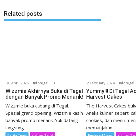
Related posts
30 April 2025
infotegal
0
2 February 2024
infotegal
Wizzmie Akhirnya Buka di Tegal
Yummy!!! Di Tegal A
dengan Banyak Promo Menarik!
Harvest Cakes
Wizzmie buka cabang di Tegal.
The Harvest Cakes buka
Spesial grand opening, Wizzmie kasih
Aneka kuliner seperti ca
banyak promo menarik. Yuk datang
cookies, dan menu-men
langsung...
memanjakan...
Berita Tegal
Kuliner Tegal
Featured News
Kuliner Teg