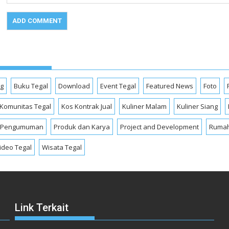
og
Buku Tegal
Download
Event Tegal
Featured News
Foto
Komunitas Tegal
Kos Kontrak Jual
Kuliner Malam
Kuliner Siang
Pengumuman
Produk dan Karya
Project and Development
Rumah
ideo Tegal
Wisata Tegal
Link Terkait