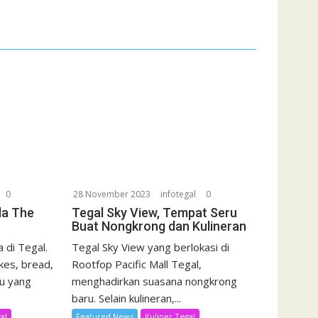
0
28 November 2023
infotegal
0
da The
Tegal Sky View, Tempat Seru
Buat Nongkrong dan Kulineran
 di Tegal.
Tegal Sky View yang berlokasi di
kes, bread,
Rootfop Pacific Mall Tegal,
u yang
menghadirkan suasana nongkrong
baru. Selain kulineran,...
al
Featured News
Kuliner Tegal