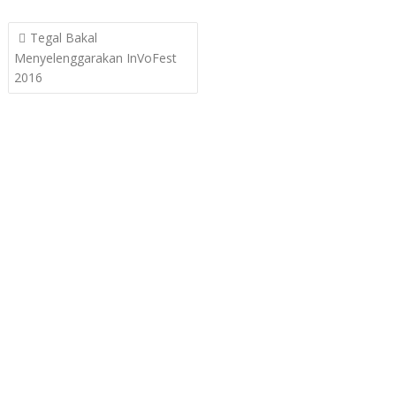
Post
Tegal Bakal
navigation
Menyelenggarakan InVoFest
2016