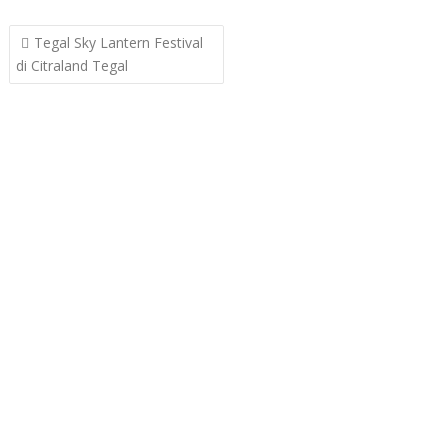
Post
Tegal Sky Lantern Festival
navigation
di Citraland Tegal