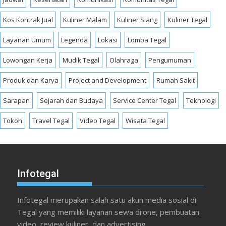
Kos Kontrak Jual
Kuliner Malam
Kuliner Siang
Kuliner Tegal
Layanan Umum
Legenda
Lokasi
Lomba Tegal
Lowongan Kerja
Mudik Tegal
Olahraga
Pengumuman
Produk dan Karya
Project and Development
Rumah Sakit
Sarapan
Sejarah dan Budaya
Service Center Tegal
Teknologi
Tokoh
Travel Tegal
Video Tegal
Wisata Tegal
Infotegal
Infotegal merupakan salah satu akun media sosial di
Tegal yang memiliki layanan sewa drone, pembuatan
video, review kuliner, dan advertising.