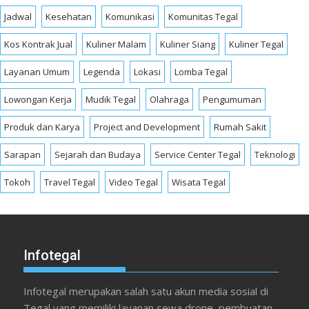
Jadwal
Kesehatan
Komunikasi
Komunitas Tegal
Kos Kontrak Jual
Kuliner Malam
Kuliner Siang
Kuliner Tegal
Layanan Umum
Legenda
Lokasi
Lomba Tegal
Lowongan Kerja
Mudik Tegal
Olahraga
Pengumuman
Produk dan Karya
Project and Development
Rumah Sakit
Sarapan
Sejarah dan Budaya
Service Center Tegal
Teknologi
Tokoh
Travel Tegal
Video Tegal
Wisata Tegal
Infotegal
Infotegal merupakan salah satu akun media sosial di
Tegal yang memiliki layanan sewa drone, pembuatan