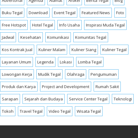
Advertorial
Agenda
Alamat
Artikel
Berita Tegal
Blog
Buku Tegal
Download
Event Tegal
Featured News
Foto
Free Hotspot
Hotel Tegal
Info Usaha
Inspirasi Muda Tegal
Jadwal
Kesehatan
Komunikasi
Komunitas Tegal
Kos Kontrak Jual
Kuliner Malam
Kuliner Siang
Kuliner Tegal
Layanan Umum
Legenda
Lokasi
Lomba Tegal
Lowongan Kerja
Mudik Tegal
Olahraga
Pengumuman
Produk dan Karya
Project and Development
Rumah Sakit
Sarapan
Sejarah dan Budaya
Service Center Tegal
Teknologi
Tokoh
Travel Tegal
Video Tegal
Wisata Tegal