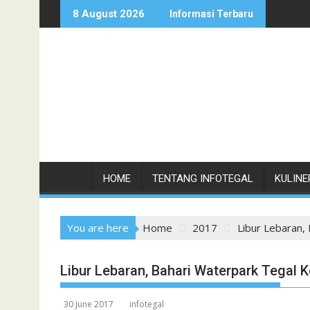
Skip
8 August 2026
Informasi Terbaru
to
content
HOME
TENTANG INFOTEGAL
KULINE
You are here
Home
2017
Libur Lebaran,
Libur Lebaran, Bahari Waterpark Tegal 
30 June 2017
infotegal