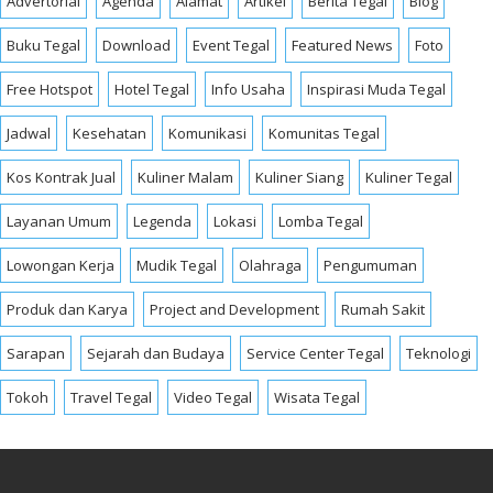
Advertorial
Agenda
Alamat
Artikel
Berita Tegal
Blog
Buku Tegal
Download
Event Tegal
Featured News
Foto
Free Hotspot
Hotel Tegal
Info Usaha
Inspirasi Muda Tegal
Jadwal
Kesehatan
Komunikasi
Komunitas Tegal
Kos Kontrak Jual
Kuliner Malam
Kuliner Siang
Kuliner Tegal
Layanan Umum
Legenda
Lokasi
Lomba Tegal
Lowongan Kerja
Mudik Tegal
Olahraga
Pengumuman
Produk dan Karya
Project and Development
Rumah Sakit
Sarapan
Sejarah dan Budaya
Service Center Tegal
Teknologi
Tokoh
Travel Tegal
Video Tegal
Wisata Tegal