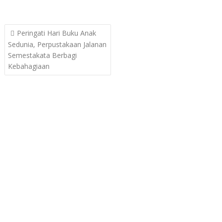
Post
Peringati Hari Buku Anak
navigation
Sedunia, Perpustakaan Jalanan
Semestakata Berbagi
Kebahagiaan