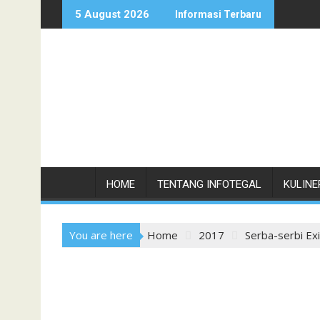
Skip
5 August 2026
Informasi Terbaru
to
content
HOME
TENTANG INFOTEGAL
KULINE
You are here
Home
2017
Serba-serbi Ex