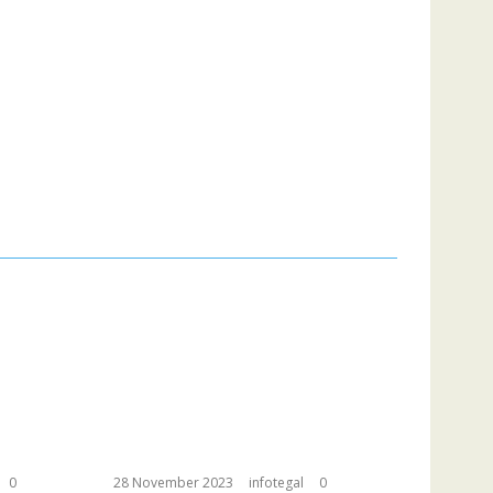
0
28 November 2023
infotegal
0