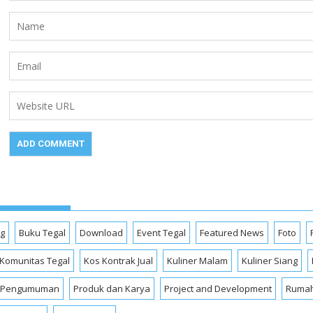
og
Buku Tegal
Download
Event Tegal
Featured News
Foto
Komunitas Tegal
Kos Kontrak Jual
Kuliner Malam
Kuliner Siang
Pengumuman
Produk dan Karya
Project and Development
Rumah