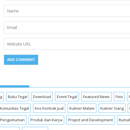
og
Buku Tegal
Download
Event Tegal
Featured News
Foto
Komunitas Tegal
Kos Kontrak Jual
Kuliner Malam
Kuliner Siang
Pengumuman
Produk dan Karya
Project and Development
Rumah