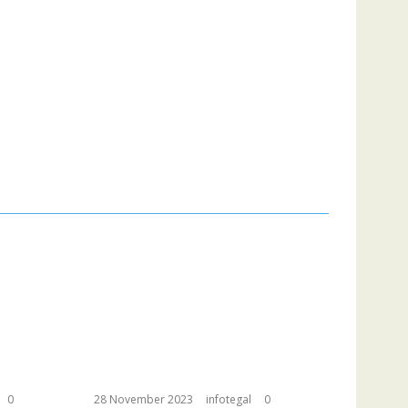
0
28 November 2023
infotegal
0