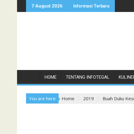
Skip
7 August 2026
Informasi Terbaru
to
content
HOME
TENTANG INFOTEGAL
KULINE
You are here
Home
2019
Buah Duku Kesu