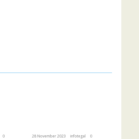
0
28 November 2023
infotegal
0