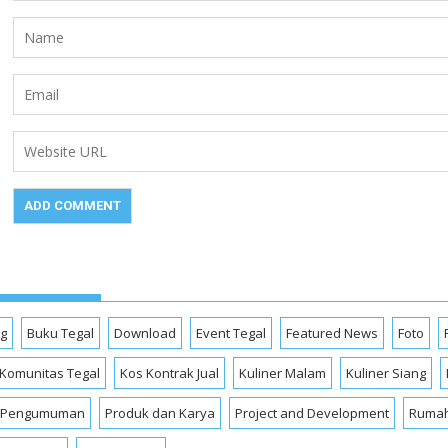
og
Buku Tegal
Download
Event Tegal
Featured News
Foto
Komunitas Tegal
Kos Kontrak Jual
Kuliner Malam
Kuliner Siang
Pengumuman
Produk dan Karya
Project and Development
Rumah