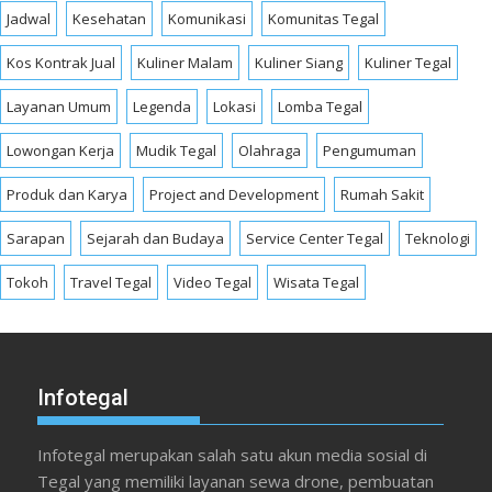
Jadwal
Kesehatan
Komunikasi
Komunitas Tegal
Kos Kontrak Jual
Kuliner Malam
Kuliner Siang
Kuliner Tegal
Layanan Umum
Legenda
Lokasi
Lomba Tegal
Lowongan Kerja
Mudik Tegal
Olahraga
Pengumuman
Produk dan Karya
Project and Development
Rumah Sakit
Sarapan
Sejarah dan Budaya
Service Center Tegal
Teknologi
Tokoh
Travel Tegal
Video Tegal
Wisata Tegal
Infotegal
Infotegal merupakan salah satu akun media sosial di
Tegal yang memiliki layanan sewa drone, pembuatan