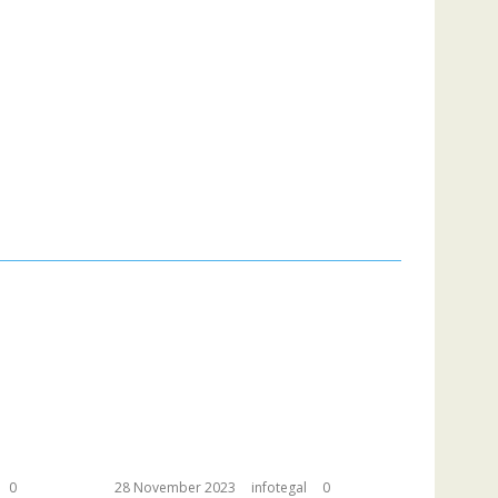
0
28 November 2023
infotegal
0