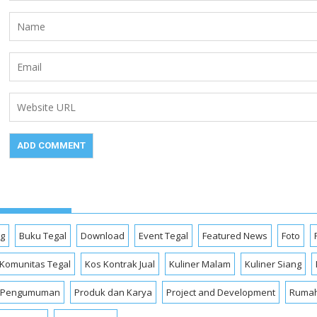
og
Buku Tegal
Download
Event Tegal
Featured News
Foto
Komunitas Tegal
Kos Kontrak Jual
Kuliner Malam
Kuliner Siang
Pengumuman
Produk dan Karya
Project and Development
Rumah