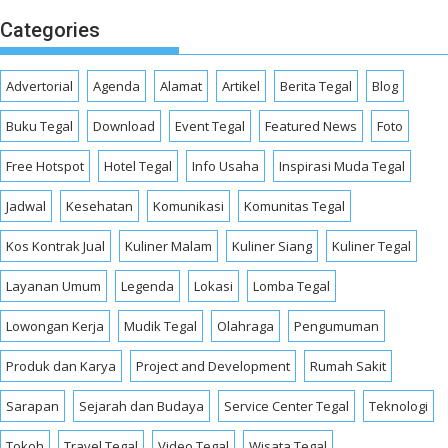
Categories
Advertorial
Agenda
Alamat
Artikel
Berita Tegal
Blog
Buku Tegal
Download
Event Tegal
Featured News
Foto
Free Hotspot
Hotel Tegal
Info Usaha
Inspirasi Muda Tegal
Jadwal
Kesehatan
Komunikasi
Komunitas Tegal
Kos Kontrak Jual
Kuliner Malam
Kuliner Siang
Kuliner Tegal
Layanan Umum
Legenda
Lokasi
Lomba Tegal
Lowongan Kerja
Mudik Tegal
Olahraga
Pengumuman
Produk dan Karya
Project and Development
Rumah Sakit
Sarapan
Sejarah dan Budaya
Service Center Tegal
Teknologi
Tokoh
Travel Tegal
Video Tegal
Wisata Tegal