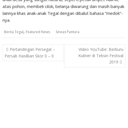
atas pohon, membeli cilok, belanja diwarung dan masih banyak
lainnya khas anak-anak Tegal dengan dibalut bahasa “medok”-
nya.
,
Berita Tegal
Featured News
Sineas Pantura
Post
Pertandingan Persegal –
Video YouTube: Berburu
navigation
Kuliner di Teksin Festival
Persab Hasilkan Skor 0 – 0
2019