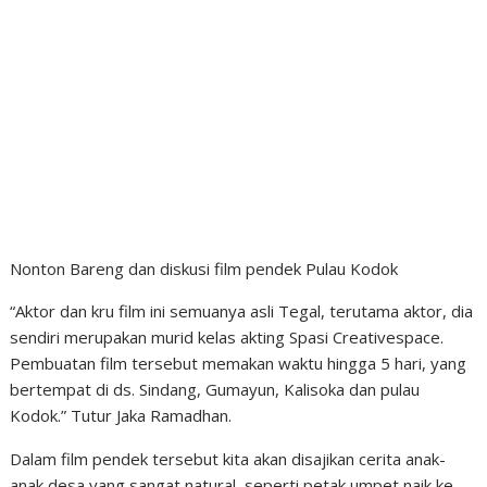
Nonton Bareng dan diskusi film pendek Pulau Kodok
“Aktor dan kru film ini semuanya asli Tegal, terutama aktor, dia
sendiri merupakan murid kelas akting Spasi Creativespace.
Pembuatan film tersebut memakan waktu hingga 5 hari, yang
bertempat di ds. Sindang, Gumayun, Kalisoka dan pulau
Kodok.” Tutur Jaka Ramadhan.
Dalam film pendek tersebut kita akan disajikan cerita anak-
anak desa yang sangat natural, seperti petak umpet naik ke