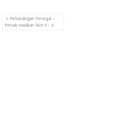
Post
Pertandingan Persegal –
navigation
Persab Hasilkan Skor 0 – 0