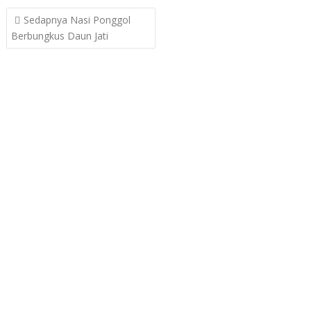
Post
Sedapnya Nasi Ponggol
navigation
Berbungkus Daun Jati