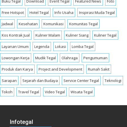
Buku Tegal
Download
Event Tegal
Featured News
Foto
Free Hotspot
Hotel Tegal
Info Usaha
Inspirasi Muda Tegal
Jadwal
Kesehatan
Komunikasi
Komunitas Tegal
Kos Kontrak Jual
Kuliner Malam
Kuliner Siang
Kuliner Tegal
Layanan Umum
Legenda
Lokasi
Lomba Tegal
Lowongan Kerja
Mudik Tegal
Olahraga
Pengumuman
Produk dan Karya
Project and Development
Rumah Sakit
Sarapan
Sejarah dan Budaya
Service Center Tegal
Teknologi
Tokoh
Travel Tegal
Video Tegal
Wisata Tegal
Infotegal