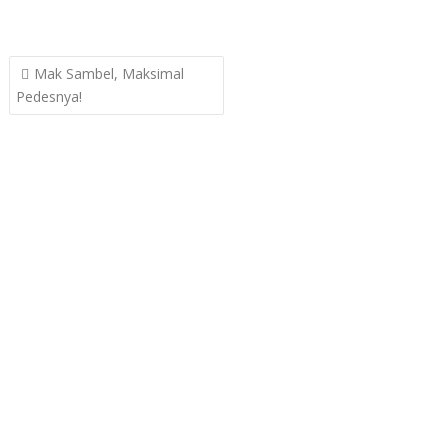
Post
Mak Sambel, Maksimal
navigation
Pedesnya!