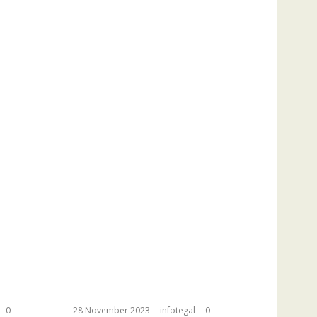
0
28 November 2023
infotegal
0