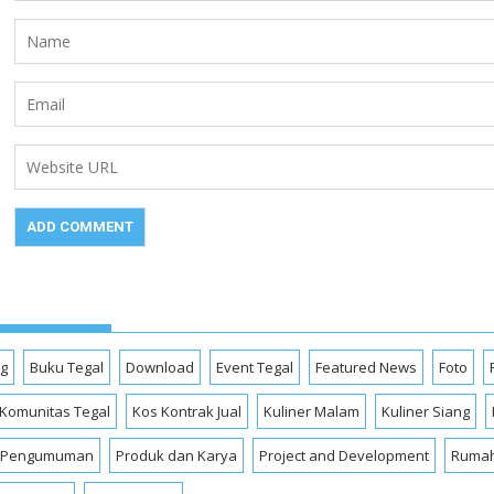
og
Buku Tegal
Download
Event Tegal
Featured News
Foto
Komunitas Tegal
Kos Kontrak Jual
Kuliner Malam
Kuliner Siang
Pengumuman
Produk dan Karya
Project and Development
Rumah