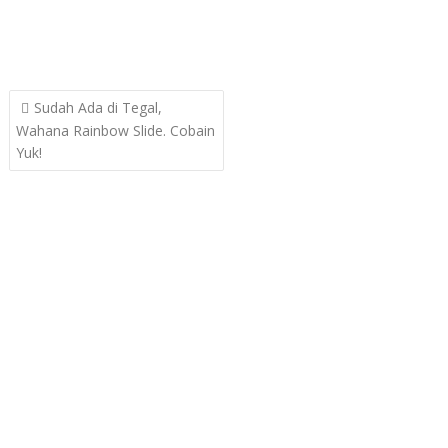
Post
Sudah Ada di Tegal,
navigation
Wahana Rainbow Slide. Cobain
Yuk!