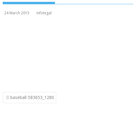
24 March 2015
infotegal
Post
baseball-583653_1280
navigation