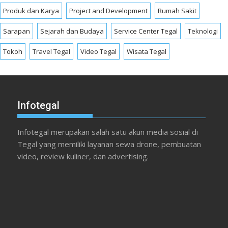
Produk dan Karya
Project and Development
Rumah Sakit
Sarapan
Sejarah dan Budaya
Service Center Tegal
Teknologi
Tokoh
Travel Tegal
Video Tegal
Wisata Tegal
Infotegal
Infotegal merupakan salah satu akun media sosial di
Tegal yang memiliki layanan sewa drone, pembuatan
video, review kuliner, dan advertising.