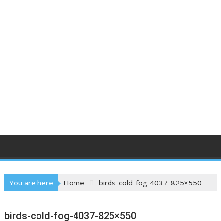
You are here
Home
birds-cold-fog-4037-825×550
birds-cold-fog-4037-825×550