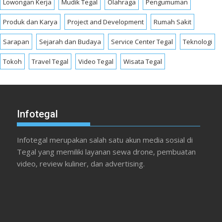
Lowongan Kerja
Mudik Tegal
Olahraga
Pengumuman
Produk dan Karya
Project and Development
Rumah Sakit
Sarapan
Sejarah dan Budaya
Service Center Tegal
Teknologi
Tokoh
Travel Tegal
Video Tegal
Wisata Tegal
Infotegal
Infotegal merupakan salah satu akun media sosial di
Tegal yang memiliki layanan sewa drone, pembuatan
video, review kuliner, dan advertising.