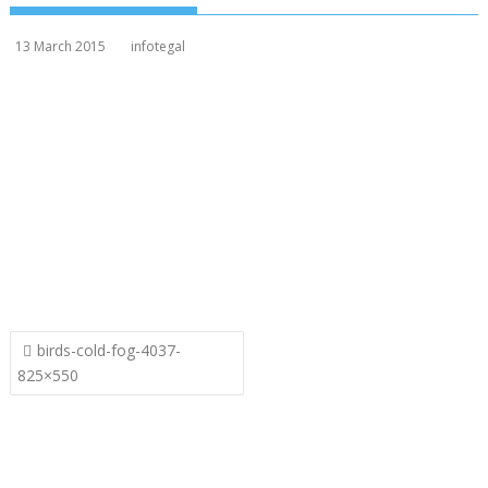
13 March 2015
infotegal
Post
birds-cold-fog-4037-
navigation
825×550