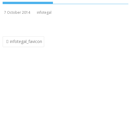
7 October 2014
infotegal
Post
infotegal_favicon
navigation