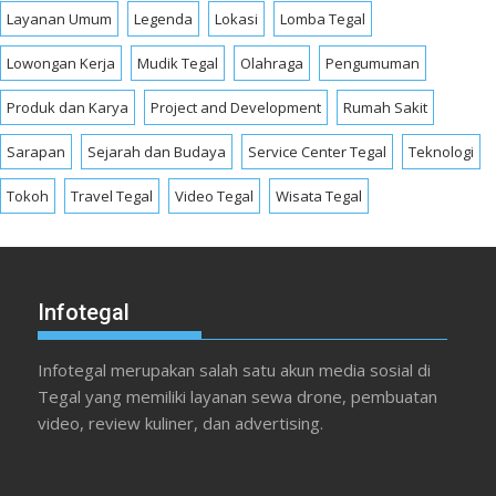
Layanan Umum
Legenda
Lokasi
Lomba Tegal
Lowongan Kerja
Mudik Tegal
Olahraga
Pengumuman
Produk dan Karya
Project and Development
Rumah Sakit
Sarapan
Sejarah dan Budaya
Service Center Tegal
Teknologi
Tokoh
Travel Tegal
Video Tegal
Wisata Tegal
Infotegal
Infotegal merupakan salah satu akun media sosial di
Tegal yang memiliki layanan sewa drone, pembuatan
video, review kuliner, dan advertising.