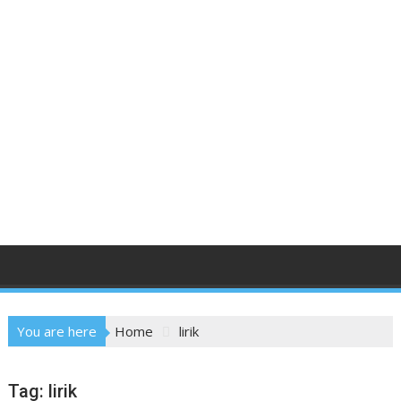
You are here
Home
lirik
Tag:
lirik