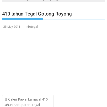
410 tahun Tegal Gotong Royong
25 May 2011
infotegal
Post
Galeri Pawai karnaval 410
navigation
tahun Kabupaten Tegal