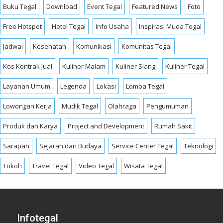
Buku Tegal
Download
Event Tegal
Featured News
Foto
Free Hotspot
Hotel Tegal
Info Usaha
Inspirasi Muda Tegal
Jadwal
Kesehatan
Komunikasi
Komunitas Tegal
Kos Kontrak Jual
Kuliner Malam
Kuliner Siang
Kuliner Tegal
Layanan Umum
Legenda
Lokasi
Lomba Tegal
Lowongan Kerja
Mudik Tegal
Olahraga
Pengumuman
Produk dan Karya
Project and Development
Rumah Sakit
Sarapan
Sejarah dan Budaya
Service Center Tegal
Teknologi
Tokoh
Travel Tegal
Video Tegal
Wisata Tegal
Infotegal