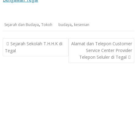
,
,
Sejarah dan Budaya
Tokoh
budaya
kesenian
Post
Sejarah Sekolah T.H.H.K di
Alamat dan Telepon Customer
navigation
Service Center Provider
Tegal
Telepon Seluler di Tegal