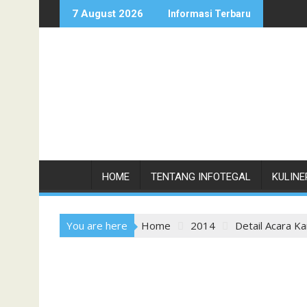
Skip
7 August 2026
Informasi Terbaru
to
content
HOME
TENTANG INFOTEGAL
KULINE
You are here
Home
2014
Detail Acara K