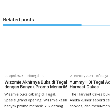
Related posts
30 April 2025
infotegal
0
2 February 2024
infotegal
Wizzmie Akhirnya Buka di Tegal
Yummy!!! Di Tegal A
dengan Banyak Promo Menarik!
Harvest Cakes
Wizzmie buka cabang di Tegal.
The Harvest Cakes buka
Spesial grand opening, Wizzmie kasih
Aneka kuliner seperti ca
banyak promo menarik. Yuk datang
cookies, dan menu-men