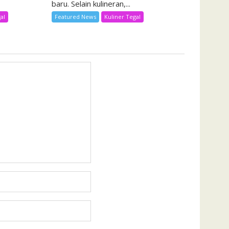
baru. Selain kulineran,...
al
Featured News
Kuliner Tegal