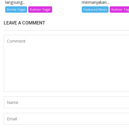
langsung...
memanjakan...
Berita Tegal
Kuliner Tegal
Featured News
Kuliner Teg
LEAVE A COMMENT