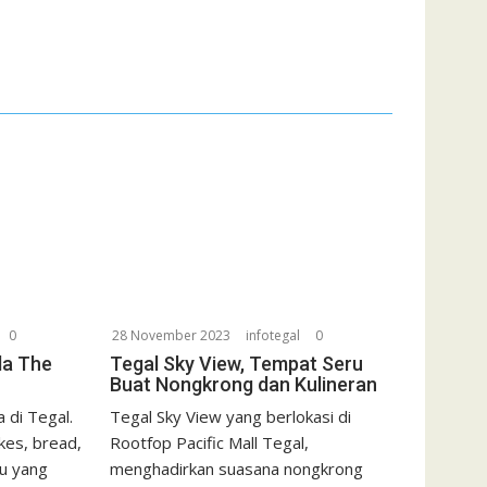
0
28 November 2023
infotegal
0
da The
Tegal Sky View, Tempat Seru
Buat Nongkrong dan Kulineran
 di Tegal.
Tegal Sky View yang berlokasi di
kes, bread,
Rootfop Pacific Mall Tegal,
u yang
menghadirkan suasana nongkrong