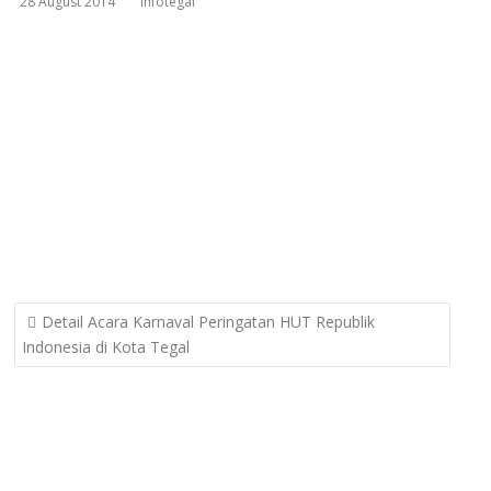
28 August 2014
infotegal
Post
Detail Acara Karnaval Peringatan HUT Republik
navigation
Indonesia di Kota Tegal