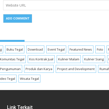
og
Buku Tegal
Download
Event Tegal
Featured News
Foto
Komunitas Tegal
Kos Kontrak Jual
Kuliner Malam
Kuliner Siang
Pengumuman
Produk dan Karya
Project and Development
Rumah
ideo Tegal
Wisata Tegal
Link Terkait