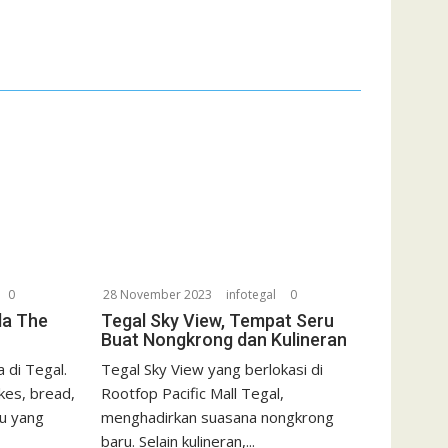
0
28 November 2023
infotegal
0
da The
Tegal Sky View, Tempat Seru
Buat Nongkrong dan Kulineran
 di Tegal.
Tegal Sky View yang berlokasi di
kes, bread,
Rootfop Pacific Mall Tegal,
u yang
menghadirkan suasana nongkrong
baru. Selain kulineran,...