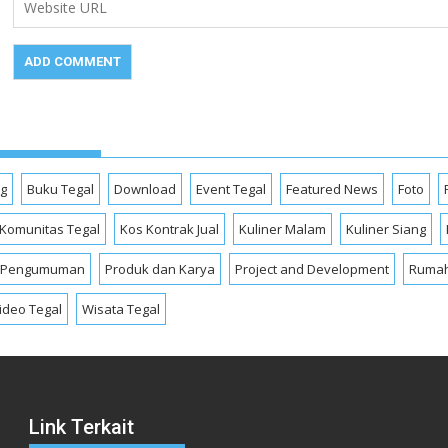
og
Buku Tegal
Download
Event Tegal
Featured News
Foto
Komunitas Tegal
Kos Kontrak Jual
Kuliner Malam
Kuliner Siang
Pengumuman
Produk dan Karya
Project and Development
Rumah
ideo Tegal
Wisata Tegal
Link Terkait