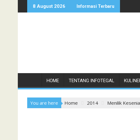
Skip
8 August 2026
Informasi Terbaru
to
content
HOME
TENTANG INFOTEGAL
KULINE
You are here
Home
2014
Menilik Keseni