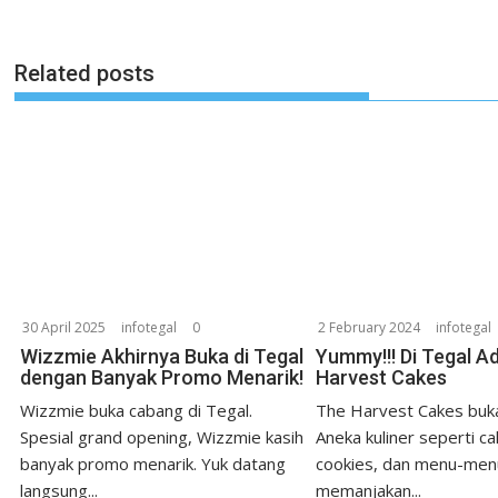
Related posts
30 April 2025
infotegal
0
2 February 2024
infotegal
Wizzmie Akhirnya Buka di Tegal
Yummy!!! Di Tegal A
dengan Banyak Promo Menarik!
Harvest Cakes
Wizzmie buka cabang di Tegal.
The Harvest Cakes buka
Spesial grand opening, Wizzmie kasih
Aneka kuliner seperti ca
banyak promo menarik. Yuk datang
cookies, dan menu-men
langsung...
memanjakan...