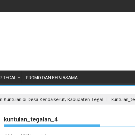
R TEGAL
PROMO DAN KERJASAMA
an Kuntulan di Desa Kendalserut, Kabupaten Tegal
kuntulan_t
kuntulan_tegalan_4