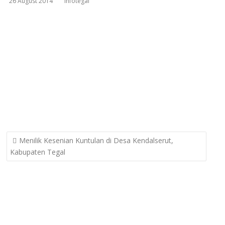
26 August 2014
infotegal
Post
Menilik Kesenian Kuntulan di Desa Kendalserut,
navigation
Kabupaten Tegal