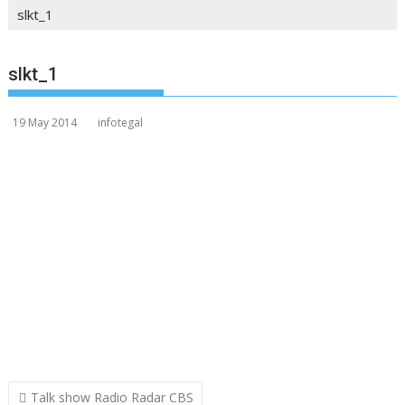
slkt_1
slkt_1
19 May 2014
infotegal
Post
Talk show Radio Radar CBS