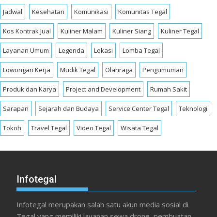
Jadwal
Kesehatan
Komunikasi
Komunitas Tegal
Kos Kontrak Jual
Kuliner Malam
Kuliner Siang
Kuliner Tegal
Layanan Umum
Legenda
Lokasi
Lomba Tegal
Lowongan Kerja
Mudik Tegal
Olahraga
Pengumuman
Produk dan Karya
Project and Development
Rumah Sakit
Sarapan
Sejarah dan Budaya
Service Center Tegal
Teknologi
Tokoh
Travel Tegal
Video Tegal
Wisata Tegal
Infotegal
Infotegal merupakan salah satu akun media sosial di
Tegal yang memiliki layanan sewa drone, pembuatan