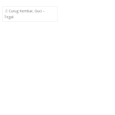
Post
Curug Kembar, Guci –
navigation
Tegal.