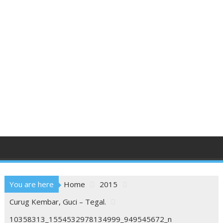
You are here
Home
2015
Curug Kembar, Guci – Tegal.
10358313_1554532978134999_949545672_n