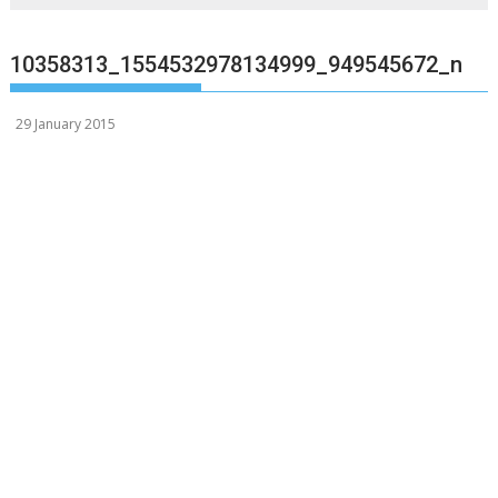
10358313_1554532978134999_949545672_n
29 January 2015