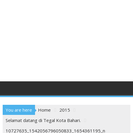
You are here
Home
2015
Selamat datang di Tegal Kota Bahari.
10727635_1542056796050833_1654361195_n