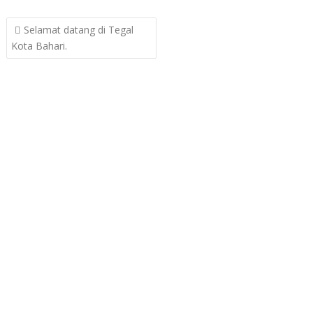
Post
Selamat datang di Tegal
navigation
Kota Bahari.