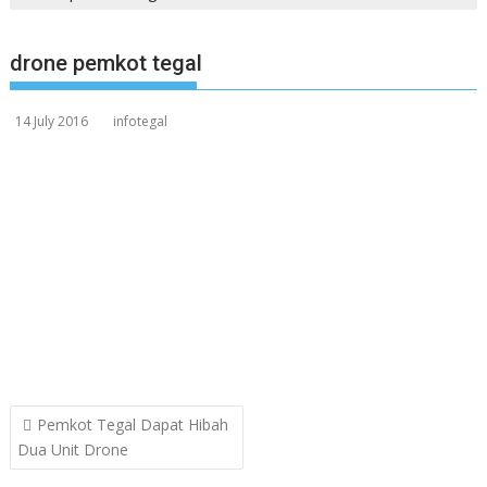
drone pemkot tegal
14 July 2016
infotegal
Post
Pemkot Tegal Dapat Hibah
navigation
Dua Unit Drone