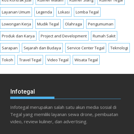
Kos Kontrak Jual
Kuliner Malam
Kuliner Siang
Kuliner Tegal
Layanan Umum
Legenda
Lokasi
Lomba Tegal
Lowongan Kerja
Mudik Tegal
Olahraga
Pengumuman
Produk dan Karya
Project and Development
Rumah Sakit
Sarapan
Sejarah dan Budaya
Service Center Tegal
Teknologi
Tokoh
Travel Tegal
Video Tegal
Wisata Tegal
Infotegal
Infotegal merupakan salah satu akun media sosial di
Tegal yang memiliki layanan sewa drone, pembuatan
video, review kuliner, dan advertising.