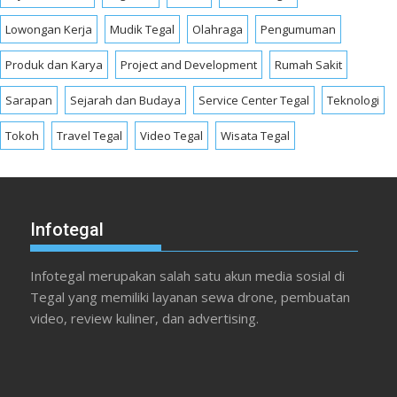
Lowongan Kerja
Mudik Tegal
Olahraga
Pengumuman
Produk dan Karya
Project and Development
Rumah Sakit
Sarapan
Sejarah dan Budaya
Service Center Tegal
Teknologi
Tokoh
Travel Tegal
Video Tegal
Wisata Tegal
Infotegal
Infotegal merupakan salah satu akun media sosial di
Tegal yang memiliki layanan sewa drone, pembuatan
video, review kuliner, dan advertising.