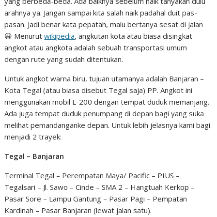
yang berbeda-beda. Ada baiknya sebelum naik tanyakan dulu
arahnya ya. Jangan sampai kita salah naik padahal duit pas-
pasan. Jadi benar kata pepatah, malu bertanya sesat di jalan
😀 Menurut
wikipedia
, angkutan kota atau biasa disingkat
angkot atau angkota adalah sebuah transportasi umum
dengan rute yang sudah ditentukan.
Untuk angkot warna biru, tujuan utamanya adalah Banjaran –
Kota Tegal (atau biasa disebut Tegal saja) PP. Angkot ini
menggunakan mobil L-200 dengan tempat duduk memanjang.
Ada juga tempat duduk penumpang di depan bagi yang suka
melihat pemandanganke depan. Untuk lebih jelasnya kami bagi
menjadi 2 trayek:
Tegal – Banjaran
Terminal Tegal – Perempatan Maya/ Pacific – PIUS –
Tegalsari – Jl. Sawo – Cinde – SMA 2 – Hangtuah Kerkop –
Pasar Sore – Lampu Gantung – Pasar Pagi – Pempatan
Kardinah – Pasar Banjaran (lewat jalan satu).