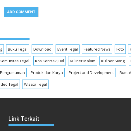
og
Buku Tegal
Download
Event Tegal
Featured News
Foto
Komunitas Tegal
Kos Kontrak Jual
Kuliner Malam
Kuliner Siang
Pengumuman
Produk dan Karya
Project and Development
Rumah
ideo Tegal
Wisata Tegal
Link Terkait