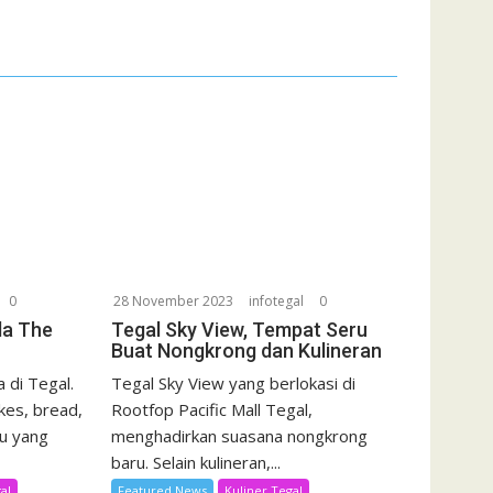
0
28 November 2023
infotegal
0
da The
Tegal Sky View, Tempat Seru
Buat Nongkrong dan Kulineran
 di Tegal.
Tegal Sky View yang berlokasi di
kes, bread,
Rootfop Pacific Mall Tegal,
u yang
menghadirkan suasana nongkrong
baru. Selain kulineran,...
al
Featured News
Kuliner Tegal