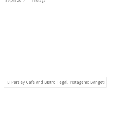
8 April 2017
infotegal
Post
Parsley Cafe and Bistro Tegal, Instagenic Banget!
navigation