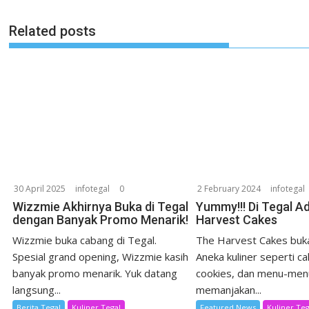
Related posts
30 April 2025
infotegal
0
2 February 2024
infotegal
Wizzmie Akhirnya Buka di Tegal
Yummy!!! Di Tegal A
dengan Banyak Promo Menarik!
Harvest Cakes
Wizzmie buka cabang di Tegal.
The Harvest Cakes buka
Spesial grand opening, Wizzmie kasih
Aneka kuliner seperti ca
banyak promo menarik. Yuk datang
cookies, dan menu-men
langsung...
memanjakan...
Berita Tegal
Kuliner Tegal
Featured News
Kuliner Teg